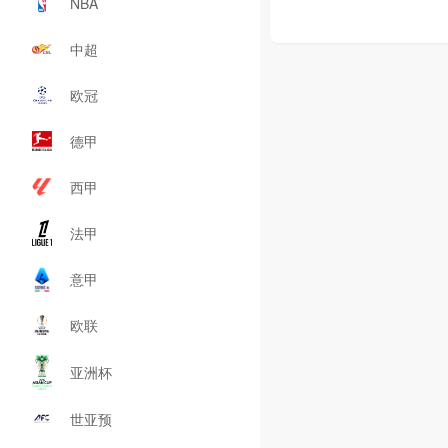
NBA
中超
欧冠
德甲
西甲
法甲
意甲
欧联
亚洲杯
世亚预