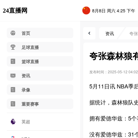
24直播网
8月8日 周六 4:25 下午
首页
资讯
夸张
足球直播
夸张森林狼有
篮球直播
发布时间：2025-05-12 04:02
资讯
5月11日讯 NBA
录像
据统计，森林狼队
重要赛事
拥有爱德华兹：5个
英超
没有爱德华兹：31