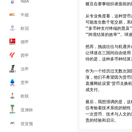
NBA
横亘在赛事组织者面前的
中超
从专业角度看，这种货币
可能发生数千笔交易，系
欧冠
**多币种支付终端的普
**跨境结算的效率**
德甲
然而，挑战往往与机遇并
让球迷在三国间自由使用
西甲
待的是，这种多币种结算
法甲
作为一个经历过无数次国
涨，他们不希望因为货币
意甲
直播网处设置“货币兑换
成支付。
欧联
最后，我想强调的是，这
仅考验着技术系统的韧性
亚洲杯
一次货币、技术与人文的
贵的经验和启示。
世亚预