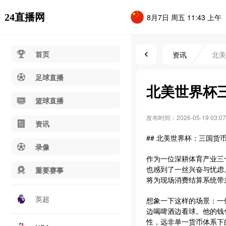
24直播网
8月7日 周五 11:43 上午
首页
资讯
北美
足球直播
北美世界杯
篮球直播
发布时间：2026-05-19 03:07
资讯
## 北美世界杯：三国货
录像
作为一位深耕体育产业三
也感到了一丝兴奋与忧虑
重要赛事
将为现场消费结算系统带
英超
想象一下这样的场景：一
边喝啤酒边看球。他的钱
性，远非单一货币体系下