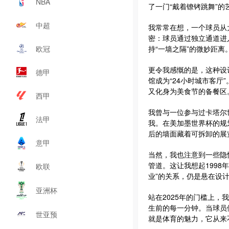
NBA
了一门“戴着镣铐跳舞”的
中超
我常常在想，一个球员从
密：球员通过独立通道进
欧冠
持“一墙之隔”的微妙距
更令我感慨的是，这种设
德甲
馆成为“24小时城市客
又化身为美食节的备餐区
西甲
我曾与一位参与过卡塔尔
法甲
我。在美加墨世界杯的规
后的墙面藏着可拆卸的展
意甲
当然，我也注意到一些隐
管道。这让我想起1998
欧联
业”的关系，仍是悬在设
亚洲杯
站在2025年的门槛上
生前的每一分钟。当球员
世亚预
就是体育的魅力，它从来