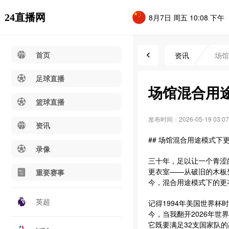
24直播网
8月7日 周五 10:08 下午
首页
资讯
场馆
足球直播
场馆混合用
篮球直播
发布时间：2026-05-19 03:07
资讯
## 场馆混合用途模式
录像
三十年，足以让一个青涩
更衣室——从破旧的木板
重要赛事
今，混合用途模式下的更
英超
记得1994年美国世界
今，当我翻开2026年
它既要满足32支国家队