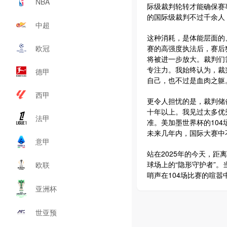
NBA
际级裁判轮转才能确保赛
的国际级裁判不过千余人
中超
这种消耗，是体能层面的
欧冠
赛的高强度执法后，赛后
将被进一步放大。裁判们
专注力。我始终认为，裁
德甲
自己，也不过是血肉之躯
西甲
更令人担忧的是，裁判储
十年以上。我见过太多优
法甲
准。美加墨世界杯的10
未来几年内，国际大赛中
意甲
站在2025年的今天，距
球场上的“隐形守护者”
欧联
哨声在104场比赛的喧
亚洲杯
世亚预