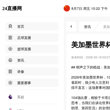
24直播网
8月7日 周五 10:22 下午
首页
资讯
美加
足球直播
美加墨世界
篮球直播
发布时间：2026-05-19 03:07
资讯
## 哨声之下的暗战：美
录像
2026年美加墨世界杯，
雀跃时，很少有人注意到
重要赛事
得不直言：这场赛事对国
英超
104场比赛，相较于卡
思考，当我们在谈论世界
助理、第四官员）的全情